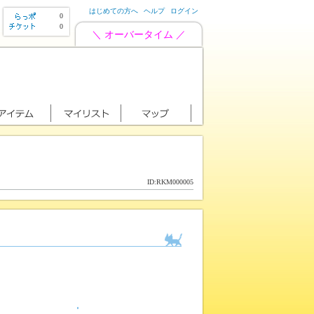
はじめての方へ
ヘルプ
ログイン
0
0
＼ オーバータイム ／
ID:RKM000005