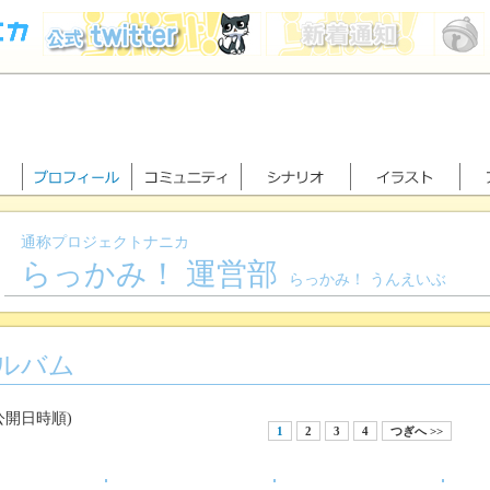
通称プロジェクトナニカ
らっかみ！ 運営部
らっかみ！ うんえいぶ
ルバム
公開日時順)
1
2
3
4
つぎへ >>