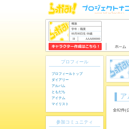
種族
学年：職業
00月00日生 00歳
AAA000000
プロフィール
プロフィールトップ
ダイアリー
アルバム
ともだち
ア
アイテム
マイリスト
全82件(
参加コミュニティ