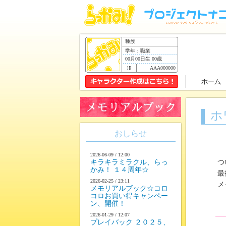
種族
学年：職業
00月00日生 00歳
AAA000000
ホ
おしらせ
2026-06-09 / 12:00
キラキラミラクル、らっ
つい
かみ！ １４周年☆
最後
2026-02-25 / 23:11
メイ
メモリアルブック☆コロ
コロお買い得キャンペー
ン、開催！
2026-01-29 / 12:07
プレイバック ２０２５、