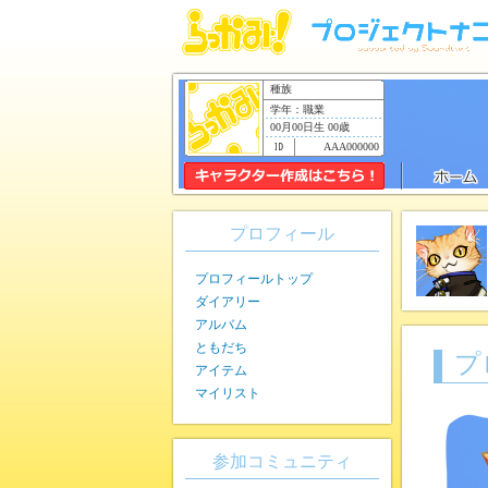
種族
学年：職業
00月00日生 00歳
AAA000000
プロフィール
プロフィールトップ
ダイアリー
アルバム
ともだち
プ
アイテム
マイリスト
参加コミュニティ