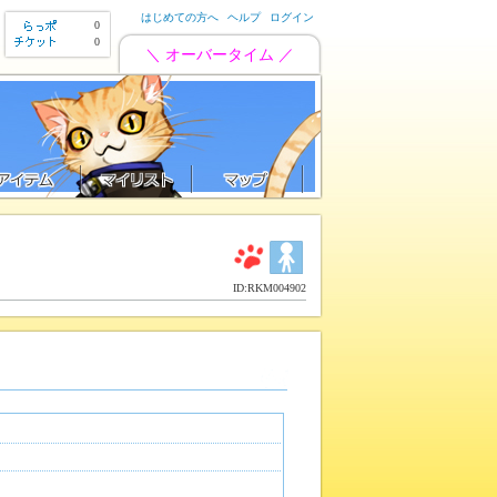
はじめての方へ
ヘルプ
ログイン
0
0
＼ オーバータイム ／
ID:RKM004902