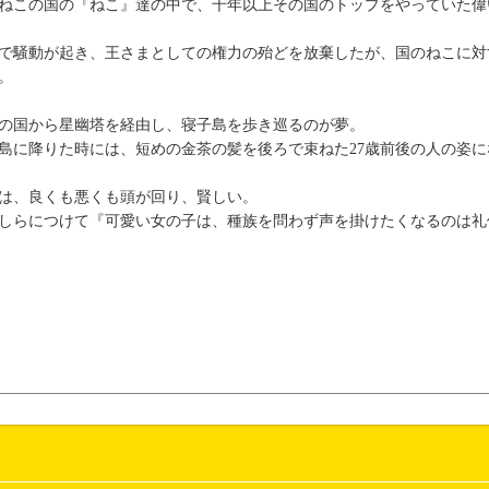
ねこの国の『ねこ』達の中で、千年以上その国のトップをやっていた偉
で騒動が起き、王さまとしての権力の殆どを放棄したが、国のねこに対
。
の国から星幽塔を経由し、寝子島を歩き巡るのが夢。
島に降りた時には、短めの金茶の髪を後ろで束ねた27歳前後の人の姿に
は、良くも悪くも頭が回り、賢しい。
しらにつけて『可愛い女の子は、種族を問わず声を掛けたくなるのは礼