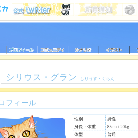
シリウス・グラン
しりうす・ぐらん
ロフィール
性別
男性
身長・体重
85cm / 20kg
体型
普通