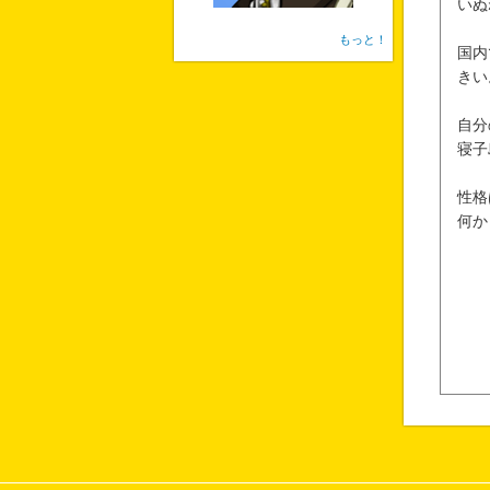
いぬ
もっと！
国内
きい
自分
寝子
性格
何か