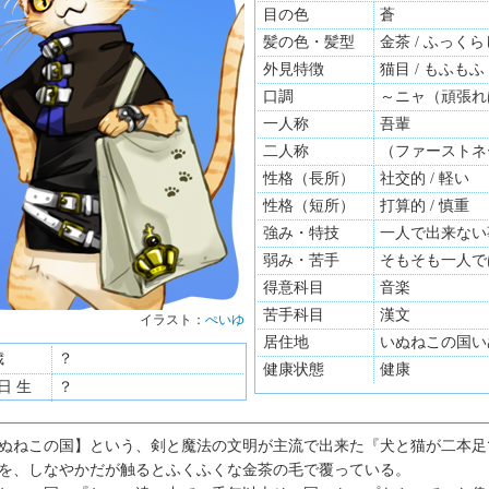
目の色
蒼
髪の色・髪型
金茶 / ふっく
外見特徴
猫目 / もふもふ
口調
～ニャ（頑張れ
一人称
吾輩
二人称
（ファーストネ
性格（長所）
社交的 / 軽い
性格（短所）
打算的 / 慎重
強み・特技
一人で出来ない
弱み・苦手
そもそも一人で
得意科目
音楽
苦手科目
漢文
イラスト：
ぺいゆ
居住地
いぬねこの国い
歳
？
健康状態
健康
2日 生
？
ぬねこの国】という、剣と魔法の文明が主流で出来た『犬と猫が二本足
を、しなやかだが触るとふくふくな金茶の毛で覆っている。