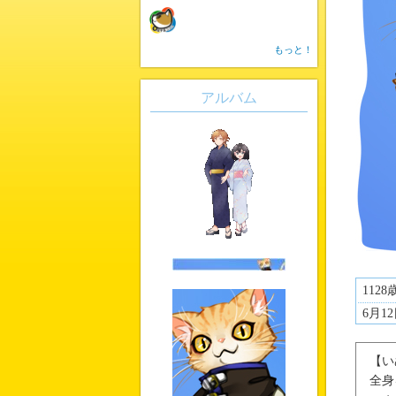
もっと！
アルバム
1128
6月1
【い
全身