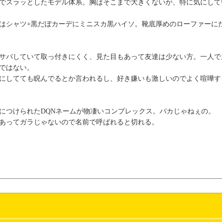
でスラッとしたモデル体系。胸はそこまで大きくないが、特に気にして
はシャツ+黒だぼカーデにミニスカ黒ハイソ。靴底厚めのローファーに
サバしていて取っ付きにくく、見た目もあって友達は少ない方。一人で
ではない。
にしてても睨んでるとか言われるし、好き嫌いも激しいのでよく喧嘩す
につけられたDQNネームが物凄いコンプレックス。バカじゃねぇの。
あってガラじゃないので名前で呼ばれると切れる。