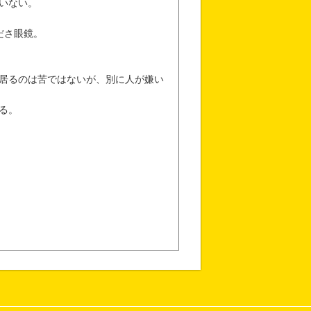
いない。
ださ眼鏡。
居るのは苦ではないが、別に人が嫌い
る。