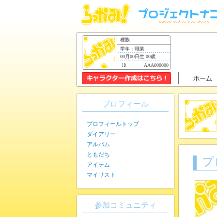
種族
学年：職業
00月00日生 00歳
AAA000000
プロフィール
プロフィールトップ
ダイアリー
アルバム
ともだち
プ
アイテム
マイリスト
参加コミュニティ