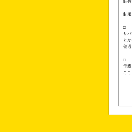
細身
制服
□
サバ
とか
普通
□
母親
ここ