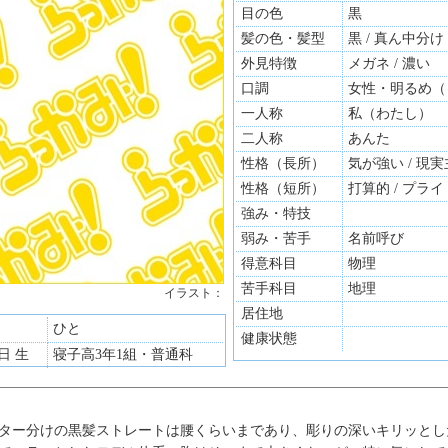
目の色
黒
髪の色・髪型
黒 / 真ん中分け
外見特徴
メガネ / 濃い
口調
女性・明るめ（
一人称
私（わたし）
二人称
あんた
性格（長所）
気が強い / 現
性格（短所）
打算的 / プラ
強み・特技
弱み・苦手
名前呼び
得意科目
物理
苦手科目
地理
イラスト：
居住地
ひと
健康状態
0日 生
寝子高3年1組・普通科
ター分けの黒髪ストレートは腰くらいまであり、彫りの深いキリッとし