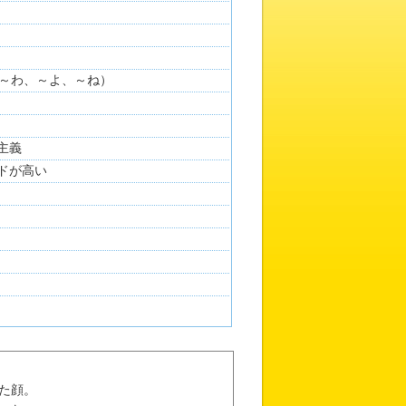
～わ、～よ、～ね）
実主義
イドが高い
た顔。