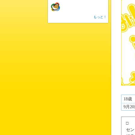
もっと！
18歳
9月2
□
セン